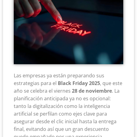
Las empresas ya están preparando sus
estrategias para el
Black Friday 2025
, que este
año se celebra el viernes
28 de noviembre
. La
planificación anticipada ya no es opcional:
tanto la digitalización como la inteligencia
artificial se perfilan como ejes clave para
asegurar desde el clic inicial hasta la entrega
final, evitando así que un gran descuento
quede empañado por una experiencia