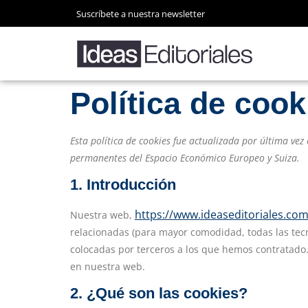
Suscríbete a nuestra newsletter
Política de cook
Esta política de cookies fue actualizada por última vez 
permanentes del Espacio Económico Europeo y Suiza.
1. Introducción
https://www.ideaseditoriales.co
Nuestra web,
relacionadas (para mayor comodidad, todas las tec
colocadas por terceros a los que hemos contratado
en nuestra web.
2. ¿Qué son las cookies?