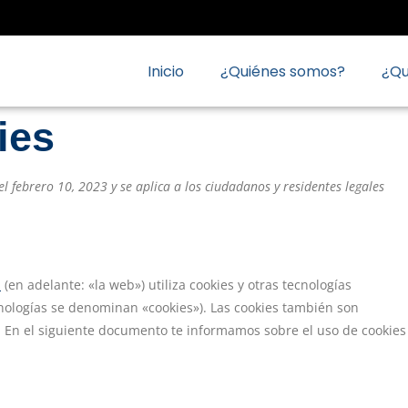
Inicio
¿Quiénes somos?
¿Q
ies
el febrero 10, 2023 y se aplica a los ciudadanos y residentes legales
m
(en adelante: «la web») utiliza cookies y otras tecnologías
nologías se denominan «cookies»). Las cookies también son
. En el siguiente documento te informamos sobre el uso de cookies