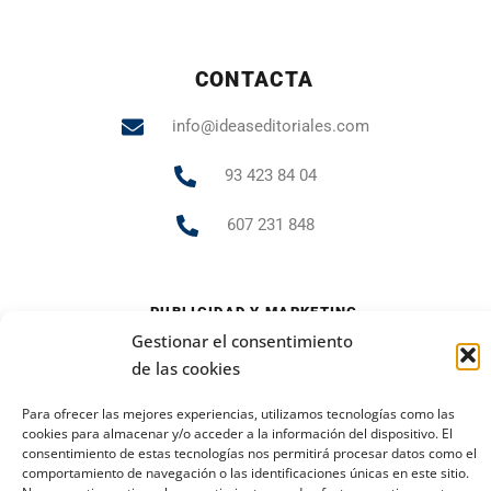
CONTACTA
info@ideaseditoriales.com
93 423 84 04
607 231 848
PUBLICIDAD Y MARKETING
Gestionar el consentimiento
andrea.gr@ideaseditoriales.com
de las cookies
Para ofrecer las mejores experiencias, utilizamos tecnologías como las
cookies para almacenar y/o acceder a la información del dispositivo. El
Aviso Legal
Política de cookies
Política de privacidad
consentimiento de estas tecnologías nos permitirá procesar datos como el
2023 Todos los derechos reservados
comportamiento de navegación o las identificaciones únicas en este sitio.