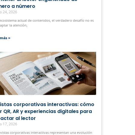
ero a número
o 24, 2026
 ecosistema actual de contenidos, el verdadero desafío no es
captar la atención,
 más »
istas corporativas interactivas: cómo
r QR, AR y experiencias digitales para
actar al lector
o 17, 2026
evistas corporativas interactivas representan una evolución