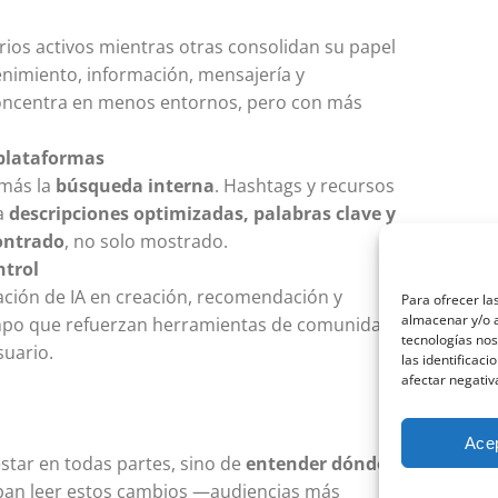
ios activos mientras otras consolidan su papel
nimiento, información, mensajería y
oncentra en menos entornos, pero con más
 plataformas
 más la
búsqueda interna
. Hashtags y recursos
 a
descripciones optimizadas, palabras clave y
ontrado
, no solo mostrado.
ntrol
ración de IA en creación, recomendación y
Para ofrecer la
almacenar y/o a
mpo que refuerzan herramientas de comunidad,
tecnologías no
suario.
las identificaci
afectar negativ
Ace
estar en todas partes, sino de
entender dónde,
pan leer estos cambios —audiencias más