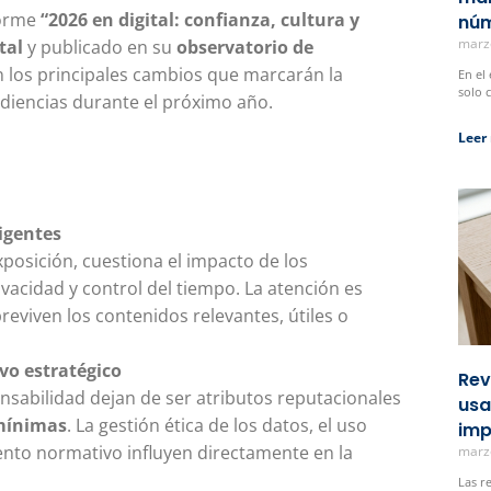
forme
“2026 en digital: confianza, cultura y
núm
marz
tal
y publicado en su
observatorio de
n los principales cambios que marcarán la
En el
solo 
udiencias durante el próximo año.
Leer
igentes
xposición, cuestiona el impacto de los
ivacidad y control del tiempo. La atención es
reviven los contenidos relevantes, útiles o
ivo estratégico
Rev
nsabilidad dejan de ser atributos reputacionales
usa
mínimas
. La gestión ética de los datos, el uso
imp
ento normativo influyen directamente en la
marz
Las r