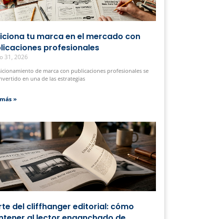
iciona tu marca en el mercado con
licaciones profesionales
o 31, 2026
sicionamiento de marca con publicaciones profesionales se
nvertido en una de las estrategias
 más »
arte del cliffhanger editorial: cómo
tener al lector enganchado de