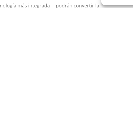
ecnología más integrada— podrán convertir la
una
ventaja competitiva basada en confianza,
CONECTA CON NOSOTROS
DATE DE ALTA EN NUESTRA
NEWSLETTER
tas