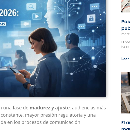
Pos
pub
marz
El po
ha co
Leer
en una fase de
madurez y ajuste
: audiencias más
 constante, mayor presión regulatoria y una
grada en los procesos de comunicación.
El 
man