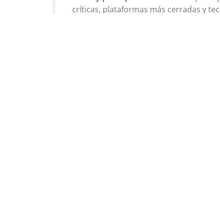
críticas, plataformas más cerradas y t
complejidad del ecosistema digital en 
relevancia y coherencia
.
Especialistas en publicaciones: creación, y
distribución de todo tipo de productos
editoriales, tanto en papel como online: revis