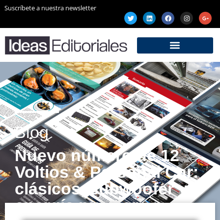
Suscríbete a nuestra newsletter
Blog
Nuevo número de 12
Voltios & Personal Car:
clásicos, subwoofer y
energía nuclear