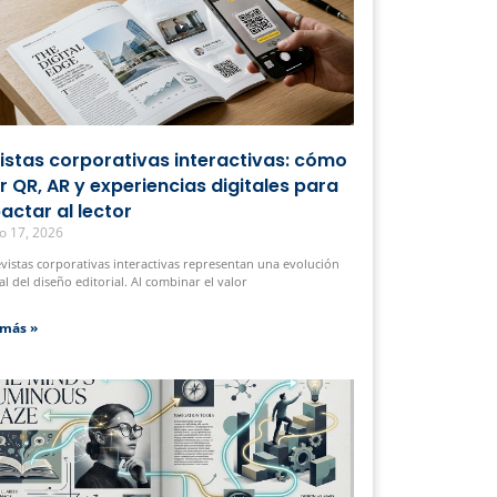
istas corporativas interactivas: cómo
r QR, AR y experiencias digitales para
actar al lector
o 17, 2026
evistas corporativas interactivas representan una evolución
al del diseño editorial. Al combinar el valor
 más »