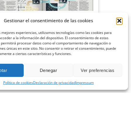
ciencia del diseño editorial: cómo la
Gestionar el consentimiento de las cookies
cología visual aumenta la lectura
o 9, 2026
s mejores experiencias, utilizamos tecnologías como las cookies para
cceder a la información del dispositivo. El consentimiento de estas
o pensamos en una revista o en cualquier publicación
s permitirá procesar datos como el comportamiento de navegación o
sional, solemos centrarnos en el contenido:
ones únicas en este sitio. No consentir o retirar el consentimiento, puede
amente a ciertas características y funciones.
 más »
ptar
Denegar
Ver preferencias
Política de cookies
Declaración de privacidad
Impressum
CONTACTA