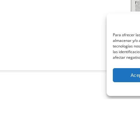
La 
psi
marz
Para ofrecer la
almacenar y/o a
Cuand
tecnologías no
profe
las identificaci
afectar negativ
Leer
Ace
CONECTA CON NOSOTROS