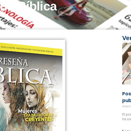
ña Bíblica
Ve
Pos
pub
marz
El po
ha co