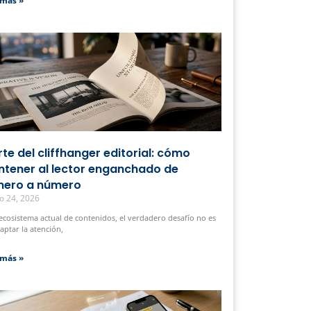
 más »
arte del cliffhanger editorial: cómo
tener al lector enganchado de
ero a número
o 24, 2026
 ecosistema actual de contenidos, el verdadero desafío no es
captar la atención,
 más »