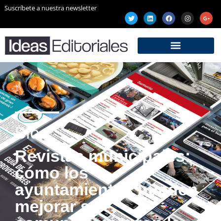
Suscríbete a nuestra newsletter
Blog
Revistas municipales:
cómo los
ayuntamientos pueden
mejorar su