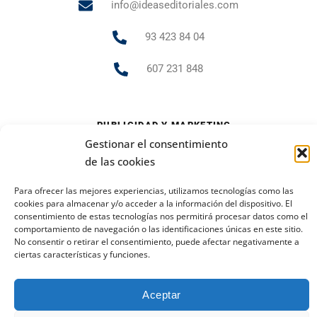
info@ideaseditoriales.com
93 423 84 04
607 231 848
PUBLICIDAD Y MARKETING
Gestionar el consentimiento
andrea.gr@ideaseditoriales.com
de las cookies
Para ofrecer las mejores experiencias, utilizamos tecnologías como las
cookies para almacenar y/o acceder a la información del dispositivo. El
Aviso Legal
Política de cookies
Política de privacidad
consentimiento de estas tecnologías nos permitirá procesar datos como el
2023 Todos los derechos reservados
comportamiento de navegación o las identificaciones únicas en este sitio.
No consentir o retirar el consentimiento, puede afectar negativamente a
ciertas características y funciones.
Ideas Editoriales
Aceptar