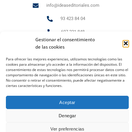
info@ideaseditoriales.com
93 423 84 04
607 231 848
Gestionar el consentimiento
de las cookies
PUBLICIDAD Y MARKETING
Para ofrecer las mejores experiencias, utilizamos tecnologías como las
cookies para almacenar y/o acceder a la información del dispositivo. El
andrea.gr@ideaseditoriales.com
consentimiento de estas tecnologías nos permitirá procesar datos como el
comportamiento de navegación o las identificaciones únicas en este sitio.
No consentir o retirar el consentimiento, puede afectar negativamente a
ciertas características y funciones.
Aviso Legal
Política de cookies
Política de privacidad
2023 Todos los derechos reservados
Aceptar
Ideas Editoriales
Denegar
Ver preferencias