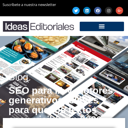
Suscríbete a nuestra newsletter
Blog
SEO para IA y motores
generativos: claves
para que los textos
sean visible en 2026