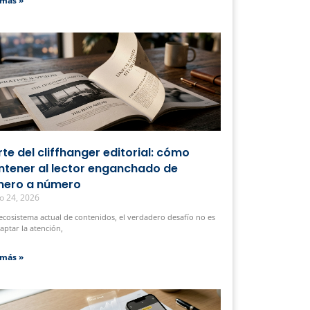
 más »
arte del cliffhanger editorial: cómo
tener al lector enganchado de
ero a número
o 24, 2026
 ecosistema actual de contenidos, el verdadero desafío no es
captar la atención,
 más »