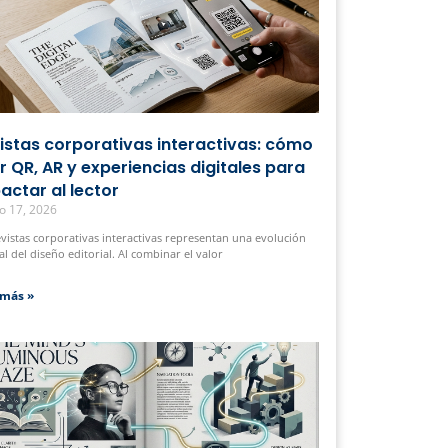
istas corporativas interactivas: cómo
r QR, AR y experiencias digitales para
actar al lector
o 17, 2026
evistas corporativas interactivas representan una evolución
al del diseño editorial. Al combinar el valor
 más »