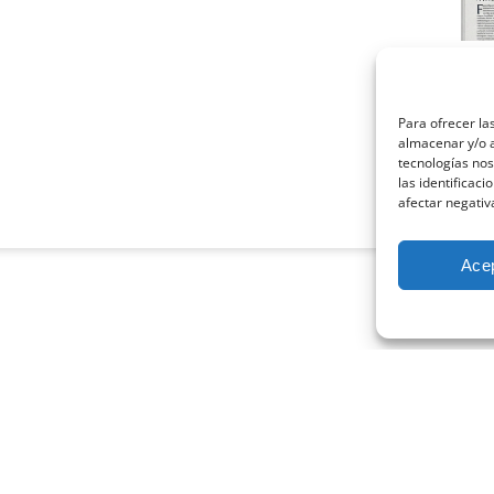
La 
psi
marz
Para ofrecer la
almacenar y/o a
Cuand
tecnologías no
profe
las identificaci
afectar negativ
Leer
Ace
CONECTA CON NOSOTROS