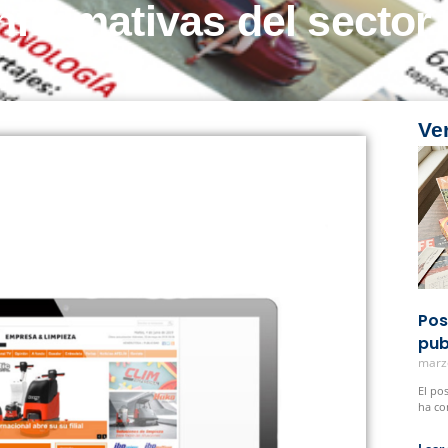
nformativas del sector 
Ve
Pos
pub
marz
El po
ha co