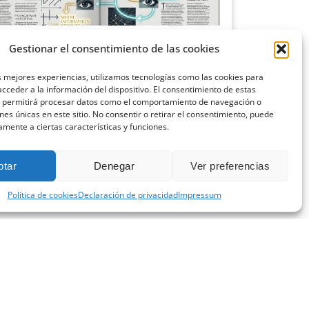
ciencia del diseño editorial: cómo la
Gestionar el consentimiento de las cookies
cología visual aumenta la lectura
o 9, 2026
s mejores experiencias, utilizamos tecnologías como las cookies para
cceder a la información del dispositivo. El consentimiento de estas
o pensamos en una revista o en cualquier publicación
s permitirá procesar datos como el comportamiento de navegación o
sional, solemos centrarnos en el contenido:
ones únicas en este sitio. No consentir o retirar el consentimiento, puede
amente a ciertas características y funciones.
 más »
ptar
Denegar
Ver preferencias
Política de cookies
Declaración de privacidad
Impressum
CONTACTA