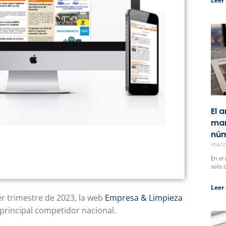
Leer
El 
man
núm
marz
En el
solo 
Leer
er trimestre de 2023, la web
Empresa & Limpieza
principal competidor nacional.