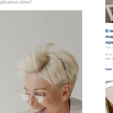
 explicamos cómo?
El 
man
núm
marz
En el
solo 
Leer