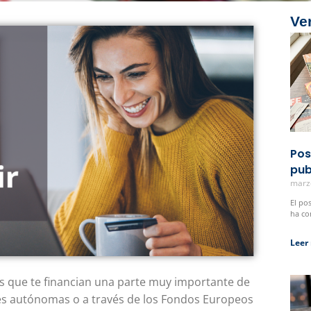
Ve
Pos
pub
marz
El po
ha co
Leer
 que te financian una parte muy importante de
des autónomas o a través de los Fondos Europeos