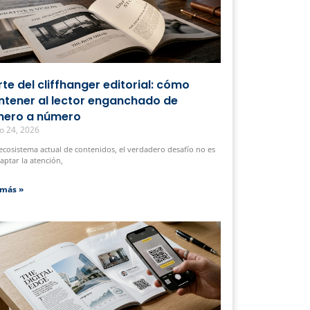
arte del cliffhanger editorial: cómo
tener al lector enganchado de
ero a número
o 24, 2026
 ecosistema actual de contenidos, el verdadero desafío no es
captar la atención,
 más »