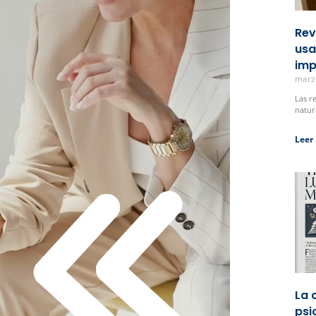
Rev
usa
imp
marz
Las r
natur
Leer
La 
psi