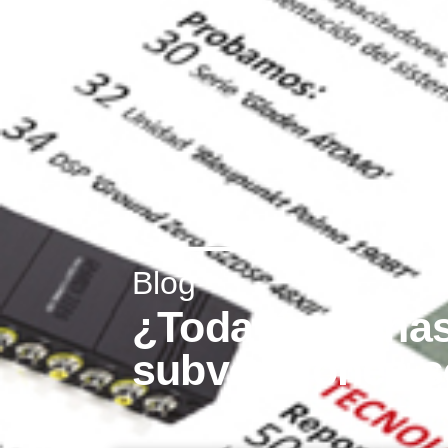
Blog
¿Todavía no has 
subvenciones s