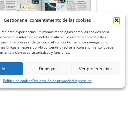
ciencia del diseño editorial: cómo la
Gestionar el consentimiento de las cookies
cología visual aumenta la lectura
o 9, 2026
s mejores experiencias, utilizamos tecnologías como las cookies para
cceder a la información del dispositivo. El consentimiento de estas
o pensamos en una revista o en cualquier publicación
s permitirá procesar datos como el comportamiento de navegación o
sional, solemos centrarnos en el contenido:
ones únicas en este sitio. No consentir o retirar el consentimiento, puede
amente a ciertas características y funciones.
 más »
ptar
Denegar
Ver preferencias
Política de cookies
Declaración de privacidad
Impressum
CONTACTA