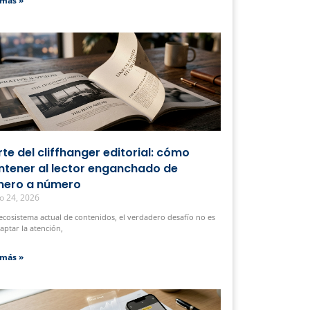
 más »
arte del cliffhanger editorial: cómo
tener al lector enganchado de
ero a número
o 24, 2026
 ecosistema actual de contenidos, el verdadero desafío no es
captar la atención,
 más »