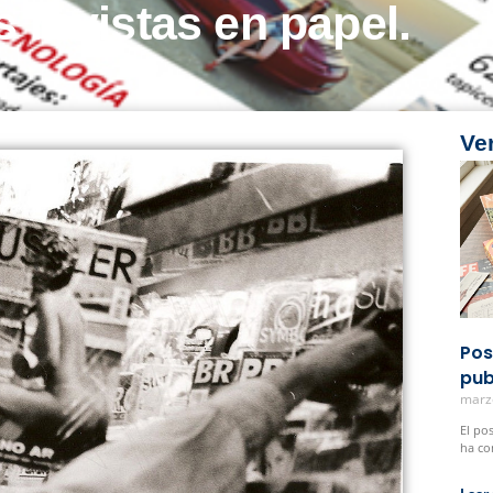
s revistas en papel.
Ve
Pos
pub
marz
El po
ha co