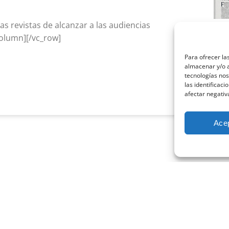
as revistas de alcanzar a las audiencias
La 
column][/vc_row]
psi
marz
Para ofrecer la
almacenar y/o a
Cuand
tecnologías no
profe
las identificaci
afectar negativ
Leer
Ace
CONECTA CON NOSOTROS