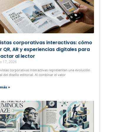
istas corporativas interactivas: cómo
r QR, AR y experiencias digitales para
actar al lector
o 17, 2026
evistas corporativas interactivas representan una evolución
al del diseño editorial. Al combinar el valor
 más »