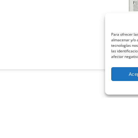
La 
psi
marz
Para ofrecer la
almacenar y/o a
Cuand
tecnologías no
profe
las identificaci
afectar negativ
Leer
Ace
CONECTA CON NOSOTROS