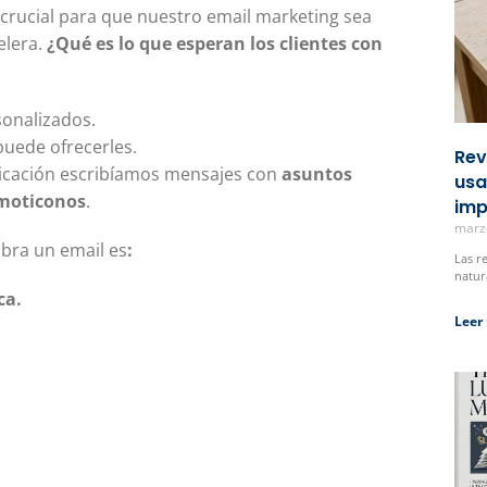
 crucial para que nuestro email marketing sea
elera.
¿Qué es lo que esperan los clientes con
sonalizados.
puede ofrecerles.
Rev
nicación escribíamos mensajes con
asuntos
usa
moticonos
.
imp
marz
bra un email es
:
Las r
natur
ca.
Leer