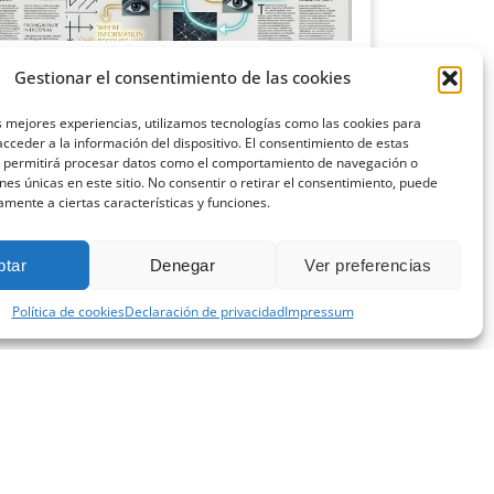
ciencia del diseño editorial: cómo la
Gestionar el consentimiento de las cookies
cología visual aumenta la lectura
o 9, 2026
s mejores experiencias, utilizamos tecnologías como las cookies para
cceder a la información del dispositivo. El consentimiento de estas
o pensamos en una revista o en cualquier publicación
s permitirá procesar datos como el comportamiento de navegación o
sional, solemos centrarnos en el contenido:
ones únicas en este sitio. No consentir o retirar el consentimiento, puede
amente a ciertas características y funciones.
 más »
ptar
Denegar
Ver preferencias
Política de cookies
Declaración de privacidad
Impressum
CONTACTA