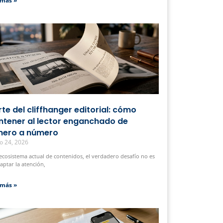
 más »
arte del cliffhanger editorial: cómo
tener al lector enganchado de
ero a número
o 24, 2026
 ecosistema actual de contenidos, el verdadero desafío no es
captar la atención,
 más »