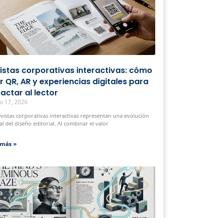
istas corporativas interactivas: cómo
r QR, AR y experiencias digitales para
actar al lector
o 17, 2026
evistas corporativas interactivas representan una evolución
al del diseño editorial. Al combinar el valor
 más »