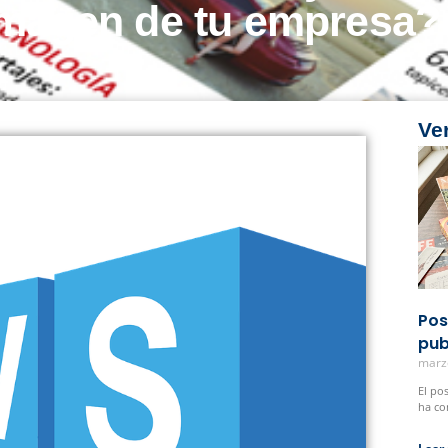
imagen de tu empresa?
Ve
Pos
pub
marz
El po
ha co