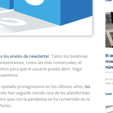
Leer
El 
tes los envíos de newsletter
. Tanto los boletines
man
epresentamos, como las más comerciales, el
núm
emos para que el usuario pueda abrir, haga
marz
 queremos.
En el
solo 
an quitado protagonismo en los últimos años,
los
olo han seguido siendo una de las plataformas
Leer
sino que con la pandemia se ha convertido en la
turas.