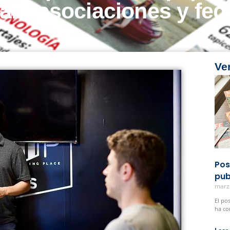
ara asociaciones y fed
Ve
Pos
pub
marz
El po
ha co