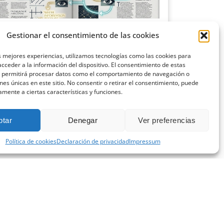
ciencia del diseño editorial: cómo la
Gestionar el consentimiento de las cookies
cología visual aumenta la lectura
o 9, 2026
s mejores experiencias, utilizamos tecnologías como las cookies para
cceder a la información del dispositivo. El consentimiento de estas
o pensamos en una revista o en cualquier publicación
s permitirá procesar datos como el comportamiento de navegación o
sional, solemos centrarnos en el contenido:
ones únicas en este sitio. No consentir o retirar el consentimiento, puede
amente a ciertas características y funciones.
 más »
ptar
Denegar
Ver preferencias
Política de cookies
Declaración de privacidad
Impressum
CONTACTA