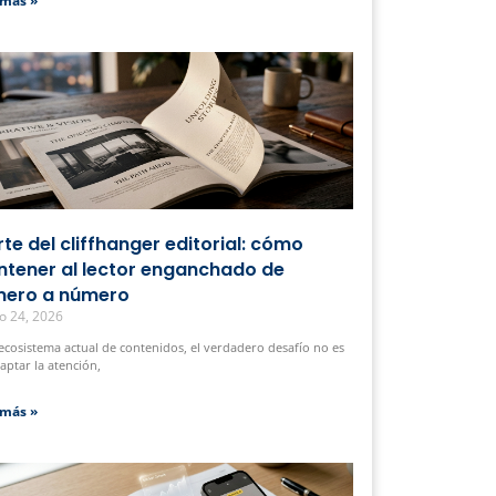
 más »
arte del cliffhanger editorial: cómo
tener al lector enganchado de
ero a número
o 24, 2026
 ecosistema actual de contenidos, el verdadero desafío no es
captar la atención,
 más »