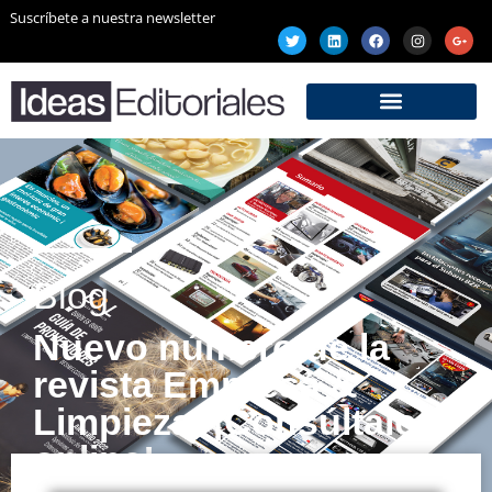
Suscríbete a nuestra newsletter
Blog
Nuevo número de la
revista Empresa &
Limpieza. ¡Consúltalo
online!