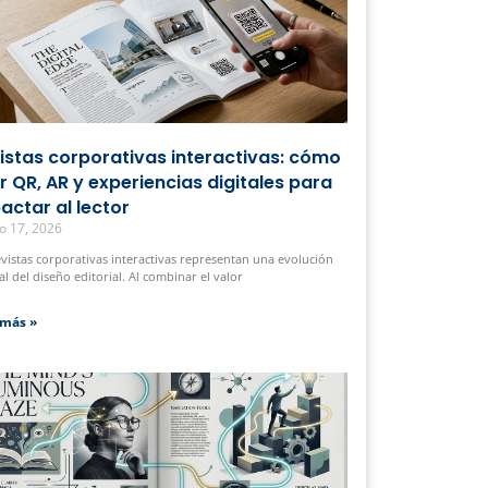
istas corporativas interactivas: cómo
r QR, AR y experiencias digitales para
actar al lector
o 17, 2026
evistas corporativas interactivas representan una evolución
al del diseño editorial. Al combinar el valor
 más »