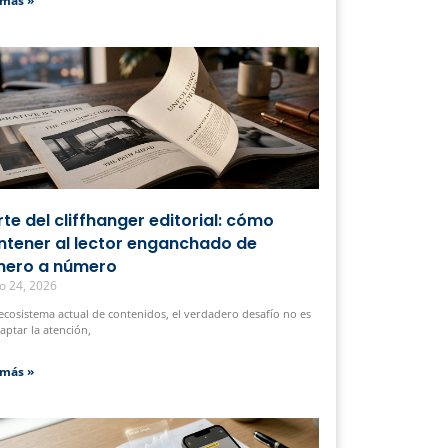
 más »
arte del cliffhanger editorial: cómo
tener al lector enganchado de
ero a número
o 24, 2026
 ecosistema actual de contenidos, el verdadero desafío no es
captar la atención,
 más »