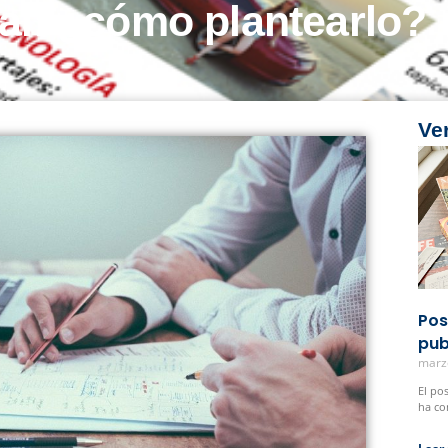
ial: ¿cómo plantearlo?
Ve
Pos
pub
marz
El po
ha co