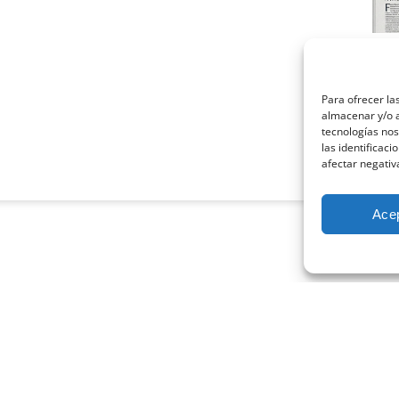
La 
psi
marz
Para ofrecer la
almacenar y/o a
Cuand
tecnologías no
profe
las identificaci
afectar negativ
Leer
Ace
CONECTA CON NOSOTROS