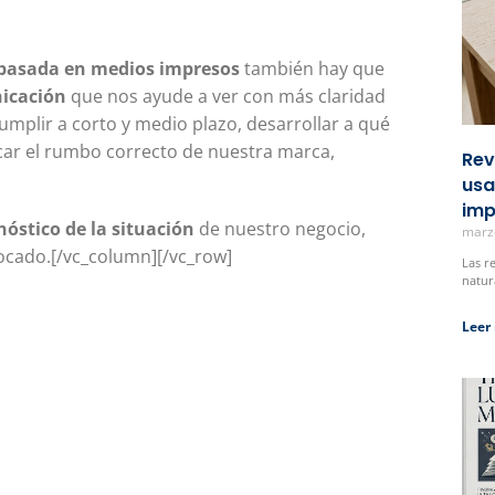
 basada en medios impresos
también hay que
nicación
que nos ayude a ver con más claridad
mplir a corto y medio plazo, desarrollar a qué
car el rumbo correcto de nuestra marca,
Rev
usa
imp
nóstico de la situación
de nuestro negocio,
marz
ocado.[/vc_column][/vc_row]
Las r
natur
Leer