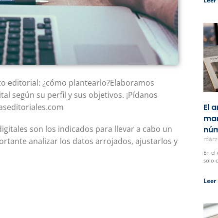
Leer
to editorial: ¿cómo plantearlo?Elaboramos
tal según su perfil y sus objetivos. ¡Pídanos
aseditoriales.com
El 
man
igitales son los indicados para llevar a cabo un
núm
marz
rtante analizar los datos arrojados, ajustarlos y
En el
solo 
Leer