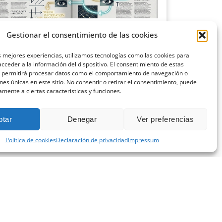
ciencia del diseño editorial: cómo la
Gestionar el consentimiento de las cookies
cología visual aumenta la lectura
o 9, 2026
s mejores experiencias, utilizamos tecnologías como las cookies para
cceder a la información del dispositivo. El consentimiento de estas
o pensamos en una revista o en cualquier publicación
s permitirá procesar datos como el comportamiento de navegación o
sional, solemos centrarnos en el contenido:
ones únicas en este sitio. No consentir o retirar el consentimiento, puede
amente a ciertas características y funciones.
 más »
ptar
Denegar
Ver preferencias
Política de cookies
Declaración de privacidad
Impressum
CONTACTA