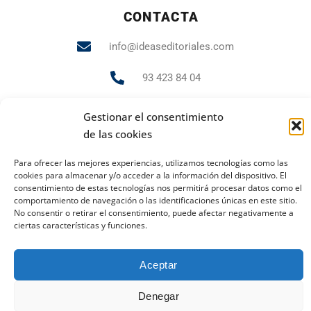
CONTACTA
info@ideaseditoriales.com
93 423 84 04
607 231 848
Gestionar el consentimiento
de las cookies
Para ofrecer las mejores experiencias, utilizamos tecnologías como las
PUBLICIDAD Y MARKETING
cookies para almacenar y/o acceder a la información del dispositivo. El
consentimiento de estas tecnologías nos permitirá procesar datos como el
andrea.gr@ideaseditoriales.com
comportamiento de navegación o las identificaciones únicas en este sitio.
No consentir o retirar el consentimiento, puede afectar negativamente a
ciertas características y funciones.
Aviso Legal
Política de cookies
Política de privacidad
2023 Todos los derechos reservados
Aceptar
Ideas Editoriales
Denegar