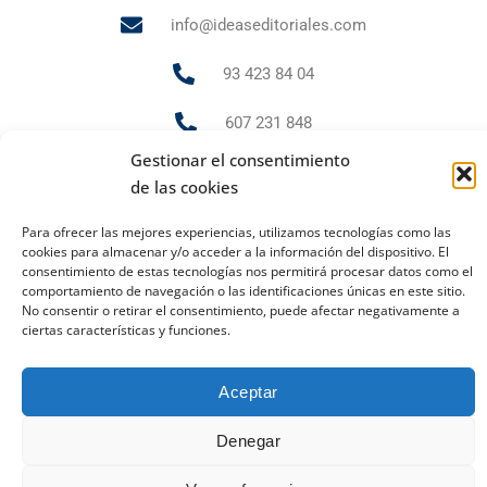
info@ideaseditoriales.com
93 423 84 04
607 231 848
Gestionar el consentimiento
de las cookies
PUBLICIDAD Y MARKETING
Para ofrecer las mejores experiencias, utilizamos tecnologías como las
andrea.gr@ideaseditoriales.com
cookies para almacenar y/o acceder a la información del dispositivo. El
consentimiento de estas tecnologías nos permitirá procesar datos como el
comportamiento de navegación o las identificaciones únicas en este sitio.
No consentir o retirar el consentimiento, puede afectar negativamente a
ciertas características y funciones.
Aviso Legal
Política de cookies
Política de privacidad
2023 Todos los derechos reservados
Aceptar
Ideas Editoriales
Denegar