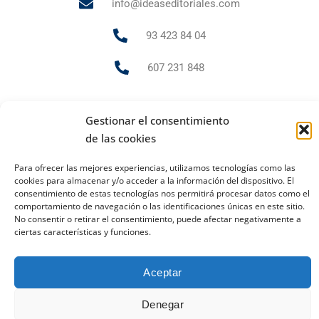
info@ideaseditoriales.com
93 423 84 04
607 231 848
Gestionar el consentimiento
PUBLICIDAD Y MARKETING
de las cookies
andrea.gr@ideaseditoriales.com
Para ofrecer las mejores experiencias, utilizamos tecnologías como las
cookies para almacenar y/o acceder a la información del dispositivo. El
consentimiento de estas tecnologías nos permitirá procesar datos como el
comportamiento de navegación o las identificaciones únicas en este sitio.
Aviso Legal
Política de cookies
Política de privacidad
No consentir o retirar el consentimiento, puede afectar negativamente a
2023 Todos los derechos reservados
ciertas características y funciones.
Ideas Editoriales
Aceptar
Denegar