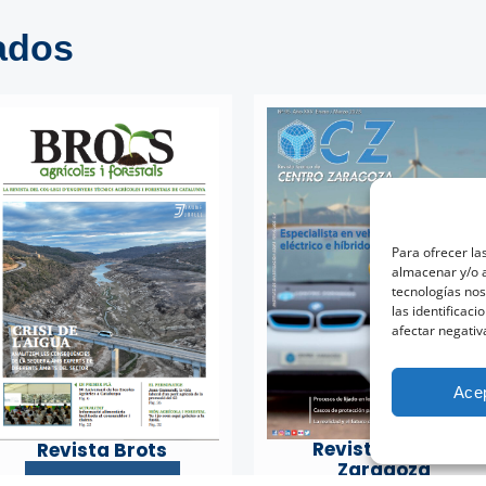
ados
Para ofrecer la
almacenar y/o a
tecnologías no
las identificaci
afectar negativ
Ace
Revista Centro
Revista Brots
Zaragoza