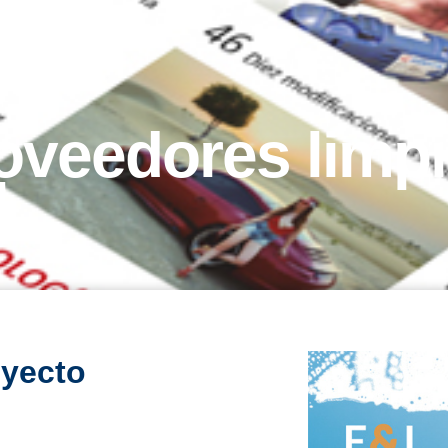
oveedores limp
l
oyecto