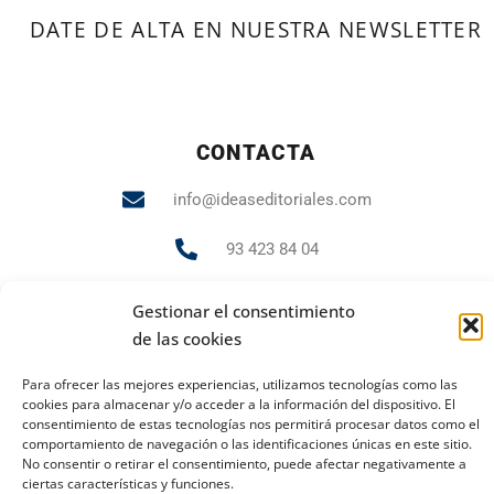
DATE DE ALTA EN NUESTRA NEWSLETTER
CONTACTA
info@ideaseditoriales.com
93 423 84 04
607 231 848
Gestionar el consentimiento
de las cookies
Para ofrecer las mejores experiencias, utilizamos tecnologías como las
PUBLICIDAD Y MARKETING
cookies para almacenar y/o acceder a la información del dispositivo. El
consentimiento de estas tecnologías nos permitirá procesar datos como el
andrea.gr@ideaseditoriales.com
comportamiento de navegación o las identificaciones únicas en este sitio.
No consentir o retirar el consentimiento, puede afectar negativamente a
ciertas características y funciones.