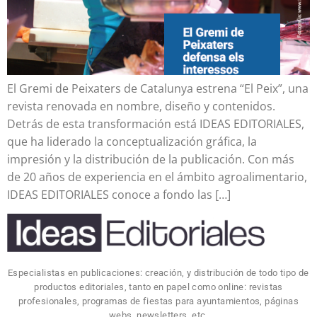
El Gremi de Peixaters de Catalunya estrena “El Peix”, una
revista renovada en nombre, diseño y contenidos.
Detrás de esta transformación está IDEAS EDITORIALES,
que ha liderado la conceptualización gráfica, la
impresión y la distribución de la publicación. Con más
de 20 años de experiencia en el ámbito agroalimentario,
IDEAS EDITORIALES conoce a fondo las […]
Especialistas en publicaciones: creación, y distribución de todo tipo de
productos editoriales, tanto en papel como online: revistas
profesionales, programas de fiestas para ayuntamientos, páginas
webs, newsletters, etc.