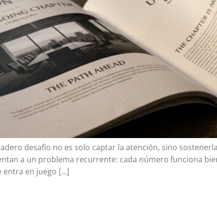
dadero desafío no es solo captar la atención, sino sostene
frentan a un problema recurrente: cada número funciona bi
e entra en juego […]