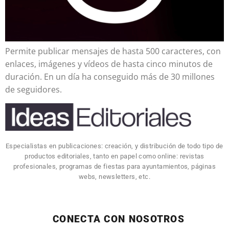
Permite publicar mensajes de hasta 500 caracteres, con
enlaces, imágenes y vídeos de hasta cinco minutos de
duración. En un día ha conseguido más de 30 millones
de seguidores.
Especialistas en publicaciones: creación, y distribución de todo tipo de
productos editoriales, tanto en papel como online: revistas
profesionales, programas de fiestas para ayuntamientos, páginas
webs, newsletters, etc.
CONECTA CON NOSOTROS