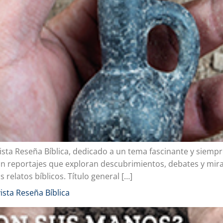
ta Reseña Bíblica, dedicado a un tema fascinante y siempre 
arán reportajes que exploran descubrimientos, debates y mir
elatos bíblicos. Título general […]
vista Reseña Bíblica