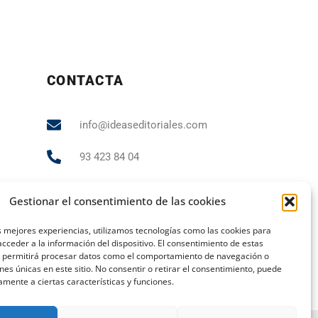
CONTACTA
info@ideaseditoriales.com
93 423 84 04
607 231 848
Gestionar el consentimiento de las cookies
PUBLICIDAD Y MARKETING
s mejores experiencias, utilizamos tecnologías como las cookies para
cceder a la información del dispositivo. El consentimiento de estas
andrea.gr@ideaseditoriales.com
s permitirá procesar datos como el comportamiento de navegación o
ones únicas en este sitio. No consentir o retirar el consentimiento, puede
amente a ciertas características y funciones.