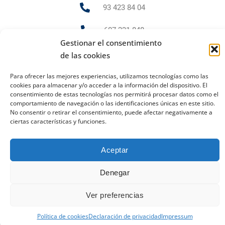
93 423 84 04
607 231 848
Gestionar el consentimiento
de las cookies
PUBLICIDAD Y MARKETING
Para ofrecer las mejores experiencias, utilizamos tecnologías como las
cookies para almacenar y/o acceder a la información del dispositivo. El
andrea.gr@ideaseditoriales.com
consentimiento de estas tecnologías nos permitirá procesar datos como el
comportamiento de navegación o las identificaciones únicas en este sitio.
No consentir o retirar el consentimiento, puede afectar negativamente a
ciertas características y funciones.
Aviso Legal
Política de cookies
Política de privacidad
2023 Todos los derechos reservados
Aceptar
Ideas Editoriales
Denegar
Ver preferencias
Política de cookies
Declaración de privacidad
Impressum