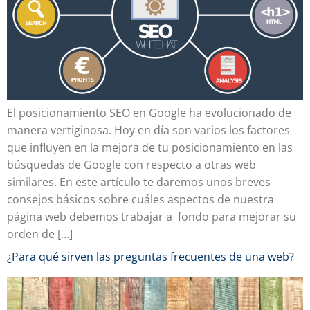
El posicionamiento SEO en Google ha evolucionado de
manera vertiginosa. Hoy en día son varios los factores
que influyen en la mejora de tu posicionamiento en las
búsquedas de Google con respecto a otras web
similares. En este artículo te daremos unos breves
consejos básicos sobre cuáles aspectos de nuestra
página web debemos trabajar a fondo para mejorar su
orden de […]
¿Para qué sirven las preguntas frecuentes de una web?