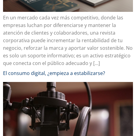
En un mercado cada vez más competitivo, donde las
empresas luchan por diferenciarse y mantener la
atención de clientes y colaboradores, una revista
corporativa puede incrementar la rentabilidad de tu
negocio, reforzar la marca y aportar valor sostenible. No
es solo un soporte informativo; es un activo estratégico
que conecta con el público adecuado y […]
El consumo digital, ¿empieza a estabilizarse?