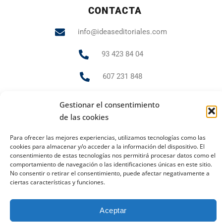
CONTACTA
info@ideaseditoriales.com
93 423 84 04
607 231 848
Gestionar el consentimiento
de las cookies
PUBLICIDAD Y MARKETING
andrea.gr@ideaseditoriales.com
Para ofrecer las mejores experiencias, utilizamos tecnologías como las
cookies para almacenar y/o acceder a la información del dispositivo. El
consentimiento de estas tecnologías nos permitirá procesar datos como el
comportamiento de navegación o las identificaciones únicas en este sitio.
No consentir o retirar el consentimiento, puede afectar negativamente a
Aviso Legal
Política de cookies
Política de privacidad
ciertas características y funciones.
2023 Todos los derechos reservados
Ideas Editoriales
Aceptar