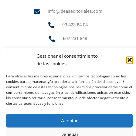
info@ideaseditoriales.com
93 423 84 04
607 231 848
Gestionar el consentimiento
de las cookies
PUBLICIDAD Y MARKETING
andrea.gr@ideaseditoriales.com
Para ofrecer las mejores experiencias, utilizamos tecnologías como las
cookies para almacenar y/o acceder a la información del dispositivo. El
consentimiento de estas tecnologías nos permitirá procesar datos como el
comportamiento de navegación o las identificaciones únicas en este sitio.
No consentir o retirar el consentimiento, puede afectar negativamente a
Aviso Legal
Política de cookies
Política de privacidad
ciertas características y funciones.
2023 Todos los derechos reservados
Ideas Editoriales
Aceptar
Denegar