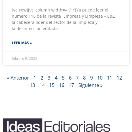
[vc_row][vc_column width=»1/1″]Ya puede leer el
número 116 de la revista Empresa y Limpieza – E&L,
la cabecera líder del sector de la limpieza y
la desinfección editada
LEER MÁS »
febrero 9, 2023
« Anterior
1
2
3
4
5
6
7
8
9
10
11
12
13
14
15
16
17
Siguiente »